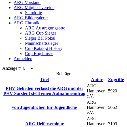
ARG Vorstand
ARG Mitgliedsvereine
Standorte
ARG Bildergalerie
ARG Chronik
ARG Austragungsorte
ARG Cup Sieger
Sieger BH Pokal
Mannschaftssieger
Cup Katalog History
Cup Ergebnisse
Anmelden
Anzeige #
Beiträge
Titel
Autor
Zugriffe
ARG
PHV Gehrden verlässt die ARG und der
Hannover
5920
PHV Sarstedt stellt einen Aufnahmeantrag
e.V.
ARG
von Jugendlichen für Jugendliche
Hannover
5062
e.V.
ARG
ARG Helferseminar
Hannover
7109