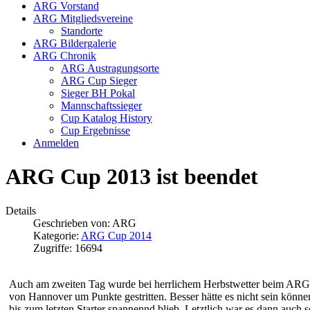
ARG Vorstand
ARG Mitgliedsvereine
Standorte
ARG Bildergalerie
ARG Chronik
ARG Austragungsorte
ARG Cup Sieger
Sieger BH Pokal
Mannschaftssieger
Cup Katalog History
Cup Ergebnisse
Anmelden
ARG Cup 2013 ist beendet
Details
Geschrieben von:
ARG
Kategorie:
ARG Cup 2014
Zugriffe: 16694
Auch am zweiten Tag wurde bei herrlichem Herbstwetter beim AR
von Hannover um Punkte gestritten. Besser hätte es nicht sein können
bis zum letzten Starter spannennd blieb. Letztlich war es dann auch s