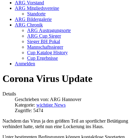
ARG Vorstand
ARG Mitgliedsvereine
Standorte
ARG Bildergalerie
ARG Chronik
ARG Austragungsorte
ARG Cup Sieger
Sieger BH Pokal
Mannschaftssieger
Cup Katalog History
Cup Ergebnisse
Anmelden
Corona Virus Update
Details
Geschrieben von:
ARG Hannover
Kategorie:
wichtige News
Zugriffe: 5474
Nachdem das Virus ja den größten Teil an sportlicher Betätigung
verhindert hatte, steht nun eine Lockerung ins Haus.
Unter bestimmten Bedingungen können kontaktlose Sportarten